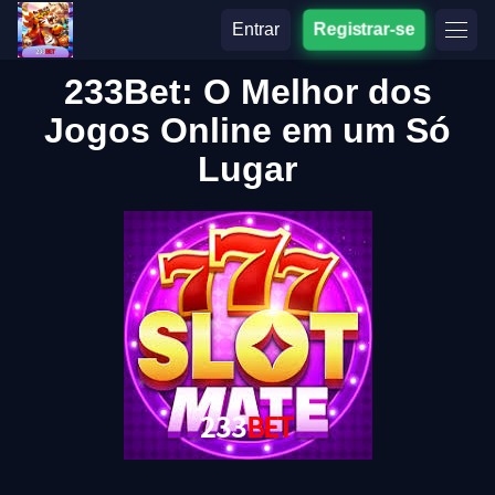
Entrar
Registrar-se
233Bet: O Melhor dos
Jogos Online em um Só
Lugar