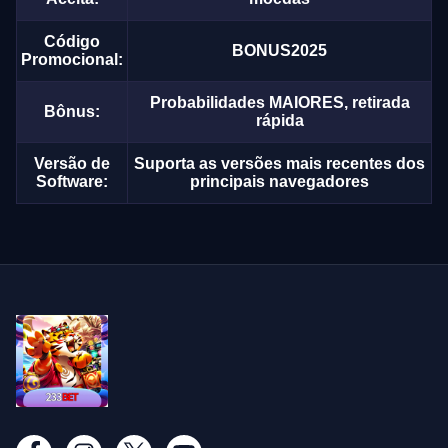
Código
BONUS2025
Promocional:
Probabilidades MAIORES, retirada
Bônus:
rápida
Versão de
Suporta as versões mais recentes dos
Software:
principais navegadores