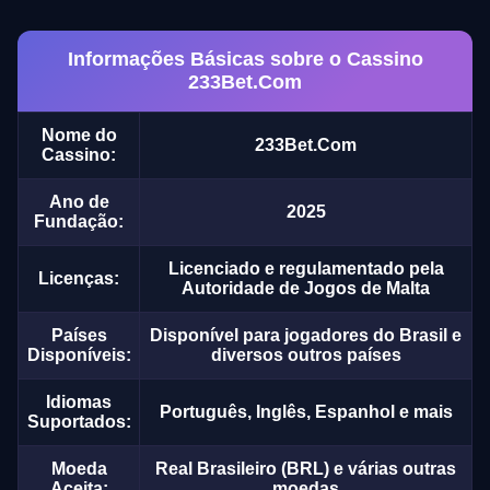
Informações Básicas sobre o Cassino
233Bet.Com
Nome do
233Bet.Com
Cassino:
Ano de
2025
Fundação:
Licenciado e regulamentado pela
Licenças:
Autoridade de Jogos de Malta
Países
Disponível para jogadores do Brasil e
Disponíveis:
diversos outros países
Idiomas
Português, Inglês, Espanhol e mais
Suportados:
Moeda
Real Brasileiro (BRL) e várias outras
Aceita:
moedas